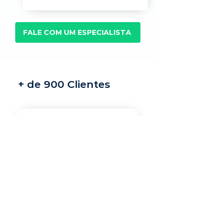
FALE COM UM ESPECIALISTA
+ de 900 Clientes
Recrutamento e
seleção
Nossos recrutadores
especialistas encontram
os melhores profissionais