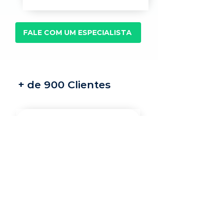
FALE COM UM ESPECIALISTA
+ de 900 Clientes
Recrutamento e
seleção
Nossos recrutadores
especialistas encontram
os melhores profissionais