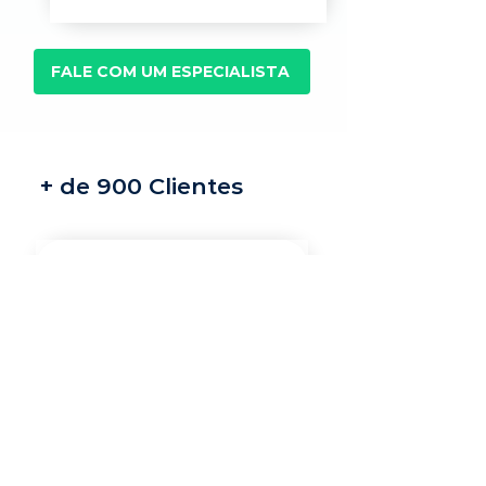
FALE COM UM ESPECIALISTA
+ de 900 Clientes
Recrutamento e
seleção
Nossos recrutadores
especialistas encontram
os melhores profissionais