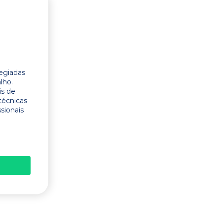
legiadas
lho.
is de
técnicas
ssionais