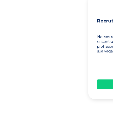
Recru
Nossos r
encontr
profissi
sua vaga