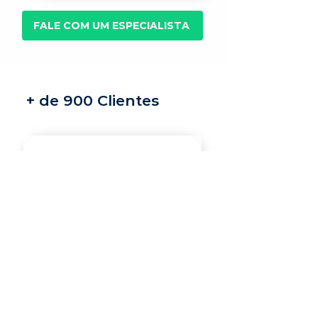
FALE COM UM ESPECIALISTA
+ de 900 Clientes
Recrutamento e
seleção
Nossos recrutadores
especialistas encontram
os melhores profissionais
do mercado para a sua