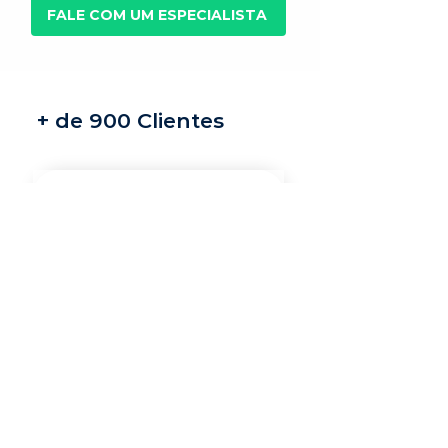
FALE COM UM ESPECIALISTA
+ de 900 Clientes
Recrutamento e
seleção
Nossos recrutadores
especialistas encontram
os melhores profissionais
do mercado para a sua
vaga.