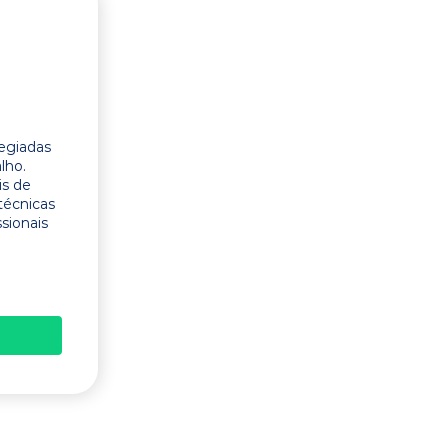
legiadas
lho.
is de
técnicas
ssionais