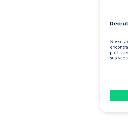
Recru
Nossos r
encontr
profissi
sua vaga