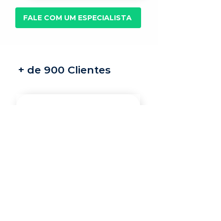
FALE COM UM ESPECIALISTA
+ de 900 Clientes
Recrutamento e
seleção
Nossos recrutadores
especialistas encontram
os melhores profissionais
do mercado para a sua