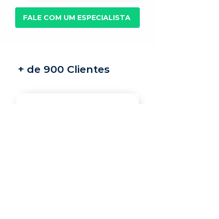
FALE COM UM ESPECIALISTA
+ de 900 Clientes
Recrutamento e
seleção
Nossos recrutadores
especialistas encontram
os melhores profissionais
do mercado para a sua