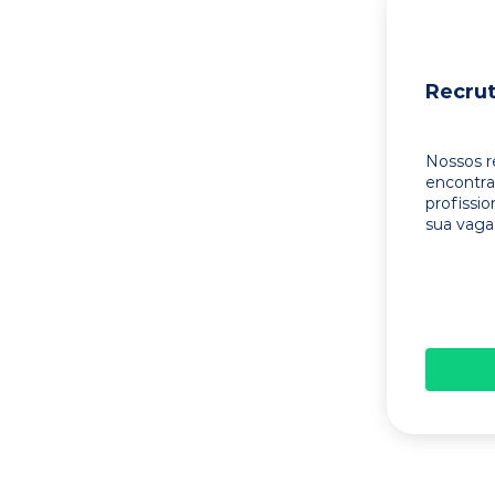
Recru
Nossos r
encontr
profissi
sua vaga