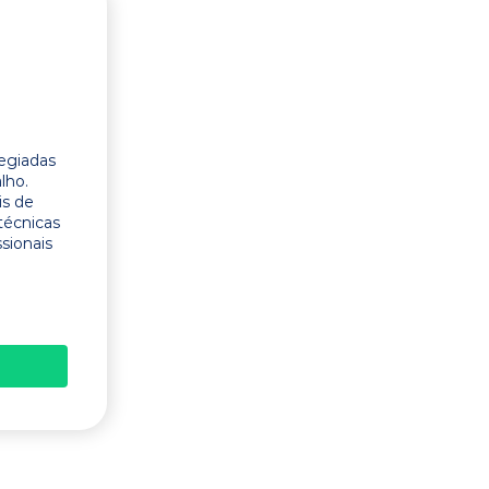
legiadas
lho.
is de
técnicas
ssionais