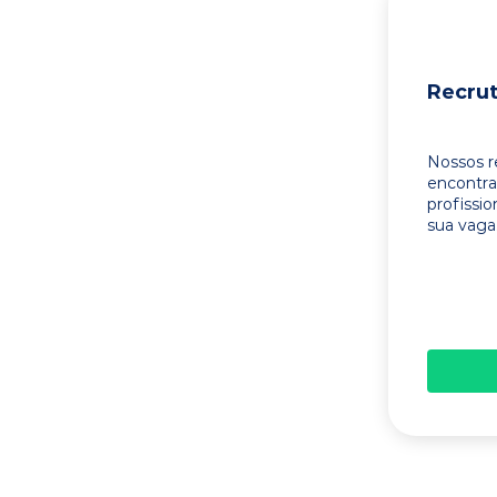
Recru
Nossos r
encontr
profissi
sua vaga