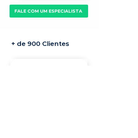
FALE COM UM ESPECIALISTA
+ de 900 Clientes
Recrutamento e
seleção
Nossos recrutadores
especialistas encontram
os melhores profissionais
do mercado para a sua