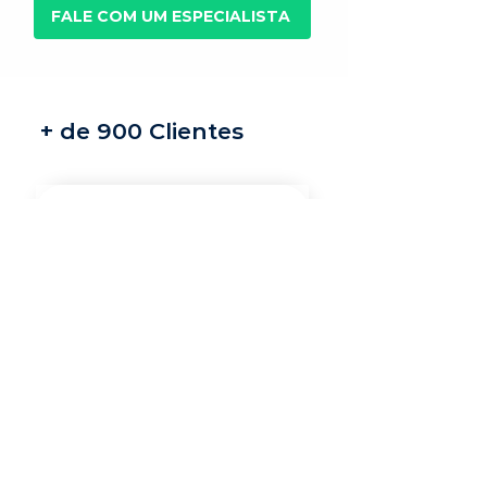
FALE COM UM ESPECIALISTA
+ de 900 Clientes
Recrutamento e
seleção
Nossos recrutadores
especialistas encontram
os melhores profissionais
do mercado para a sua
vaga.