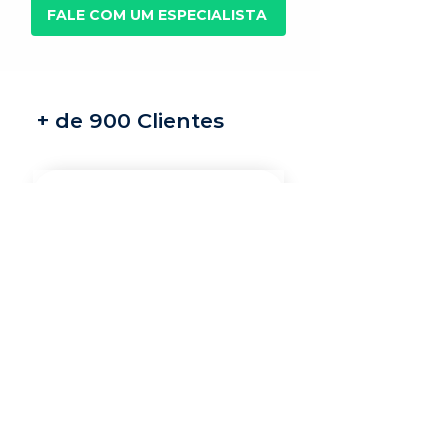
FALE COM UM ESPECIALISTA
+ de 900 Clientes
Recrutamento e
seleção
Nossos recrutadores
especialistas encontram
os melhores profissionais
do mercado para a sua
vaga.