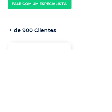
FALE COM UM ESPECIALISTA
+ de 900 Clientes
Recrutamento e
seleção
Nossos recrutadores
especialistas encontram
os melhores profissionais
do mercado para a sua
vaga.