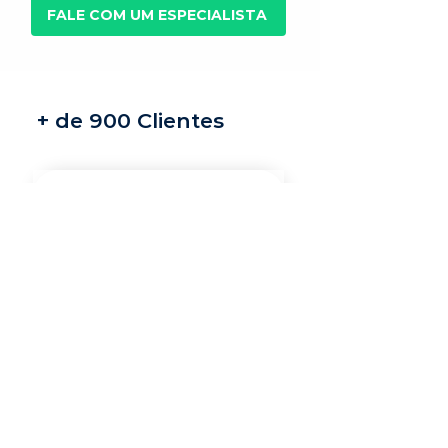
FALE COM UM ESPECIALISTA
+ de 900 Clientes
Recrutamento e
seleção
Nossos recrutadores
especialistas encontram
os melhores profissionais
do mercado para a sua
vaga.