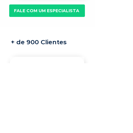
FALE COM UM ESPECIALISTA
+ de 900 Clientes
Recrutamento e
seleção
Nossos recrutadores
especialistas encontram
os melhores profissionais
do mercado para a sua