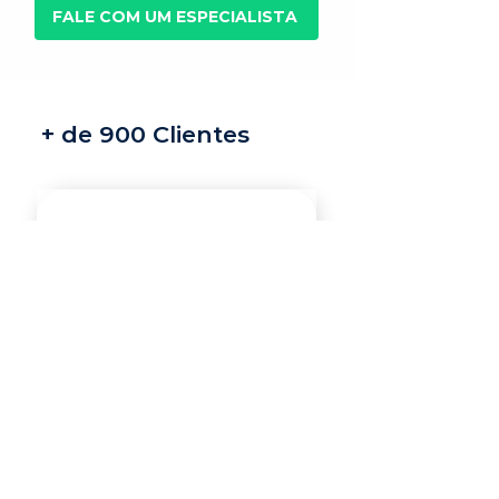
FALE COM UM ESPECIALISTA
+ de 900 Clientes
Recrutamento e
seleção
Nossos recrutadores
especialistas encontram
os melhores profissionais
do mercado para a sua
vaga.