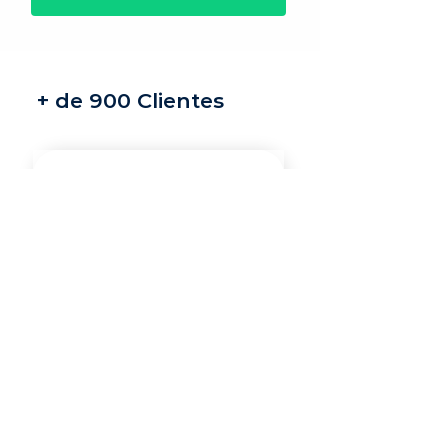
+ de 900 Clientes
Recrutamento e
seleção
Nossos recrutadores
especialistas encontram
os melhores profissionais
do mercado para a sua
vaga.