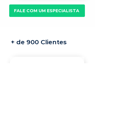
FALE COM UM ESPECIALISTA
+ de 900 Clientes
Recrutamento e
seleção
Nossos recrutadores
especialistas encontram
os melhores profissionais
do mercado para a sua