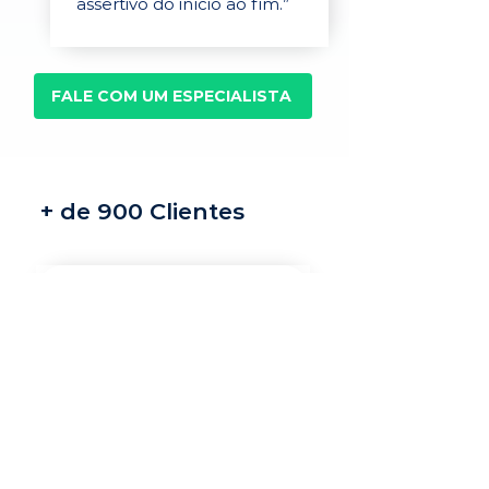
assertivo do início ao fim.”
FALE COM UM ESPECIALISTA
+ de 900 Clientes
Recrutamento e
seleção
Nossos recrutadores
especialistas encontram