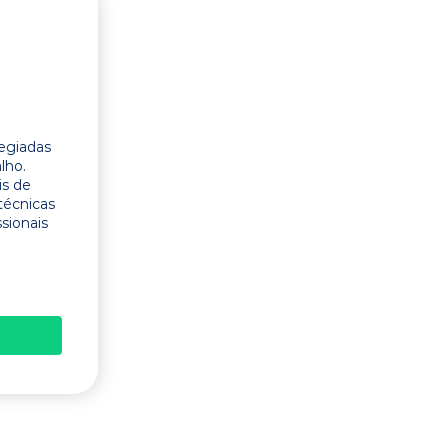
legiadas
lho.
is de
técnicas
ssionais