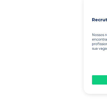
Recru
Nossos r
encontr
profissi
sua vaga