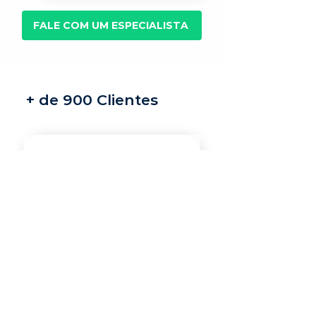
FALE COM UM ESPECIALISTA
+ de 900 Clientes
Recrutamento e
seleção
Nossos recrutadores
especialistas encontram
os melhores profissionais
do mercado para a sua