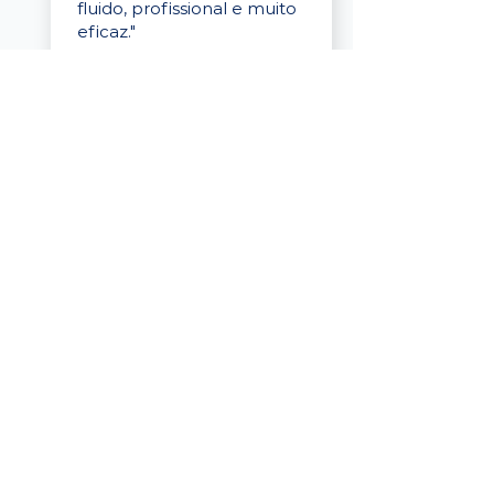
fluido, profissional e muito
eficaz."
Elaine Cristina
Business Partner
da Tigre
“A plataforma é simples de
usar, o suporte foi ótimo e
os filtros funcionam de
verdade! Recebemos
candidatos alinhados,
mesmo numa região
menor, e o processo foi