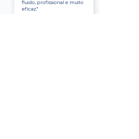
fluido, profissional e muito
eficaz."
Elaine Cristina
Business Partner
da Tigre
“A plataforma é simples de
usar, o suporte foi ótimo e
os filtros funcionam de
verdade! Recebemos
candidatos alinhados,
mesmo numa região
menor, e o processo foi