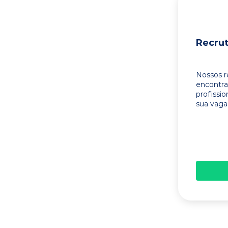
Recru
Nossos r
encontr
profissi
sua vaga