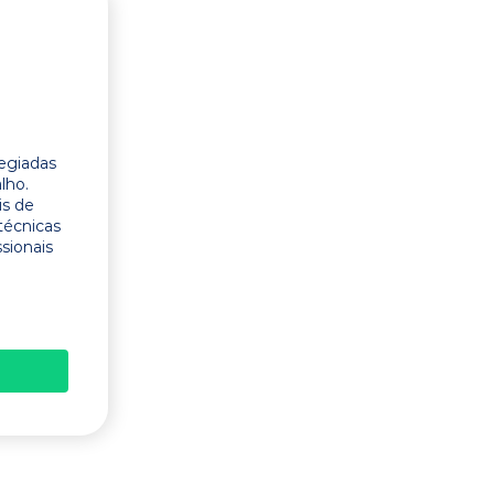
legiadas
lho.
is de
técnicas
ssionais