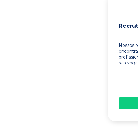
Recru
Nossos r
encontr
profissi
sua vaga