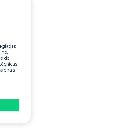
legiadas
lho.
is de
técnicas
ssionais