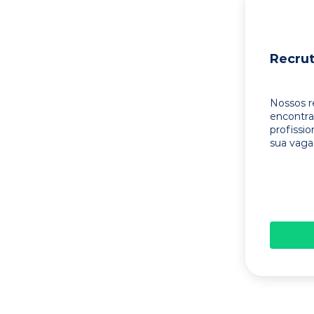
Recru
Nossos r
encontr
profissi
sua vaga