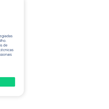
legiadas
lho.
is de
técnicas
ssionais