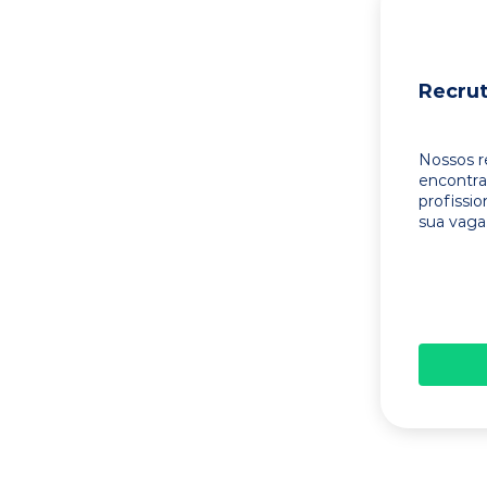
Recru
Nossos r
encontr
profissi
sua vaga