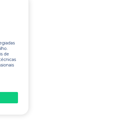
legiadas
lho.
is de
técnicas
ssionais