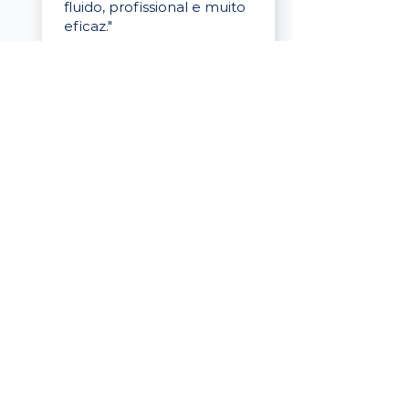
fluido, profissional e muito
eficaz."
Elaine Cristina
Business Partner
da Tigre
“A plataforma é simples de
usar, o suporte foi ótimo e
os filtros funcionam de
verdade! Recebemos
candidatos alinhados,
mesmo numa região
menor, e o processo foi