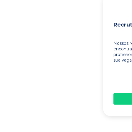
Recru
Nossos r
encontr
profissi
sua vaga