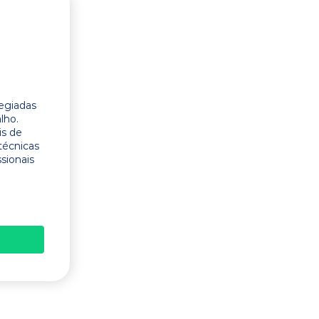
legiadas
lho.
is de
técnicas
ssionais