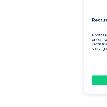
Recru
Nossos r
encontr
profissi
sua vaga