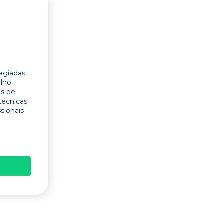
legiadas
lho.
is de
técnicas
ssionais