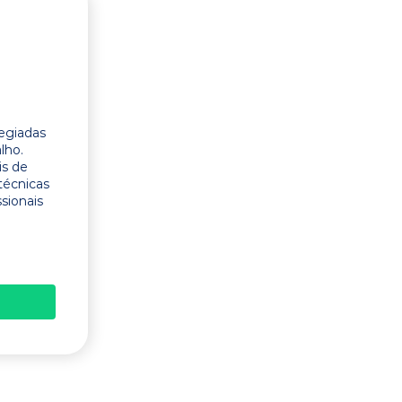
legiadas
lho.
is de
técnicas
ssionais