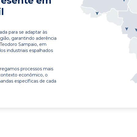
resente em
l
ada para se adaptar às
egião, garantindo aderência
m Teodoro Sampaio, em
os industriais espalhados
ntregamos processos mais
contexto econômico, o
emandas específicas de cada