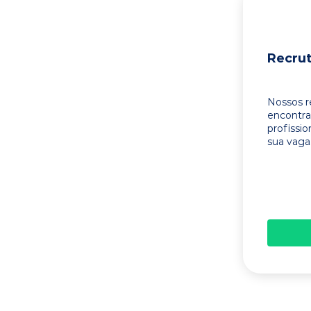
Recru
Nossos r
encontr
profissi
sua vaga