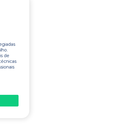
legiadas
lho.
is de
técnicas
ssionais