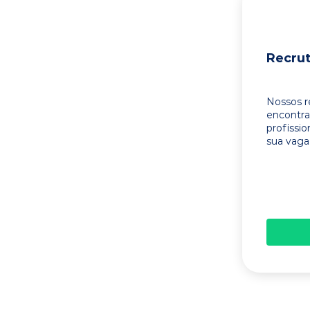
Recru
Nossos r
encontr
profissi
sua vaga