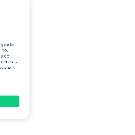
legiadas
lho.
is de
técnicas
ssionais