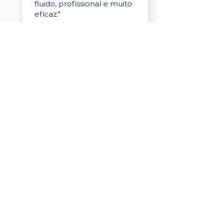
fluido, profissional e muito
eficaz."
Elaine Cristina
Business Partner
da Tigre
“A plataforma é simples de
usar, o suporte foi ótimo e
os filtros funcionam de
verdade! Recebemos
candidatos alinhados,
mesmo numa região
menor, e o processo foi