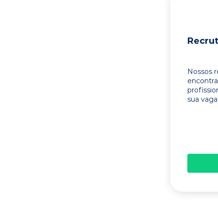
Recru
Nossos r
encontr
profissi
sua vaga