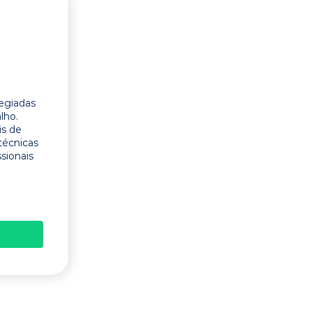
legiadas
lho.
is de
técnicas
ssionais