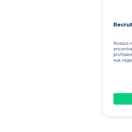
Recru
Nossos r
encontr
profissi
sua vaga