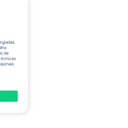
legiadas
lho.
is de
técnicas
ssionais