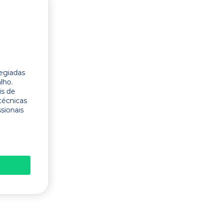
legiadas
lho.
is de
técnicas
ssionais