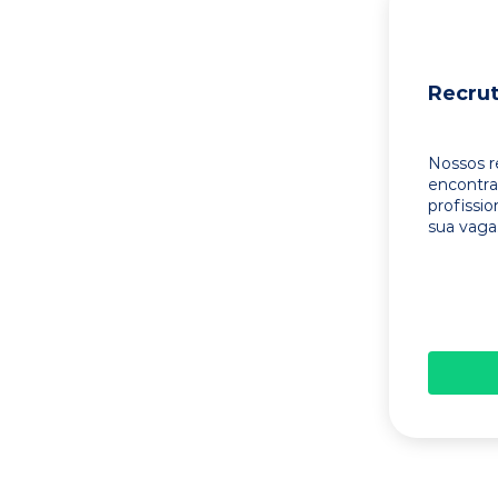
Recru
Nossos r
encontr
profissi
sua vaga