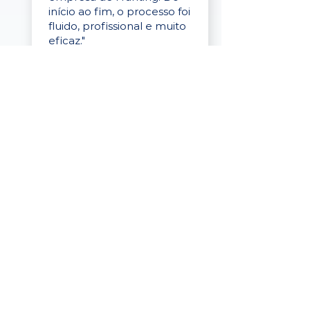
início ao fim, o processo foi
fluido, profissional e muito
eficaz."
Elaine Cristina
Business Partner
da Tigre
“A plataforma é simples de
usar, o suporte foi ótimo e
os filtros funcionam de
verdade! Recebemos
candidatos alinhados,
mesmo numa região