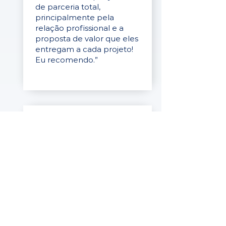
de parceria total,
principalmente pela
relação profissional e a
proposta de valor que eles
entregam a cada projeto!
Eu recomendo.”
Ronaldo Ribeiro
CEO
da Farmax
"A melhor experiência que
já tive como contratante
ao trabalhar com uma
empresa de Hunting! Do