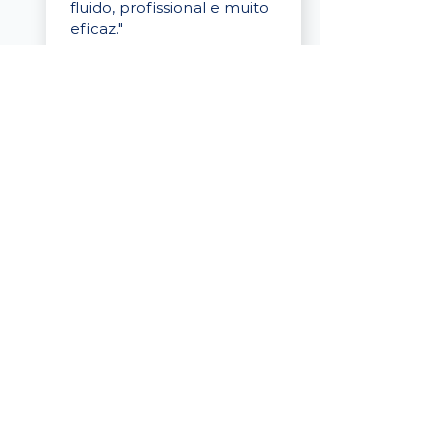
fluido, profissional e muito
eficaz."
Elaine Cristina
Business Partner
da Tigre
“A plataforma é simples de
usar, o suporte foi ótimo e
os filtros funcionam de
verdade! Recebemos
candidatos alinhados,
mesmo numa região
menor, e o processo foi