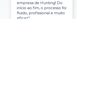
empresa de Hunting! Do
início ao fim, o processo foi
fluido, profissional e muito
eficaz."
Elaine Cristina
Business Partner
da Tigre
“A plataforma é simples de
usar, o suporte foi ótimo e
os filtros funcionam de
verdade! Recebemos
candidatos alinhados,