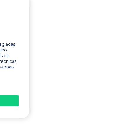
legiadas
lho.
is de
técnicas
ssionais