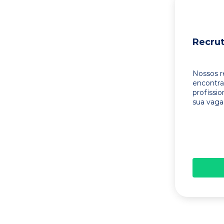
Recru
Nossos r
encontr
profissi
sua vaga