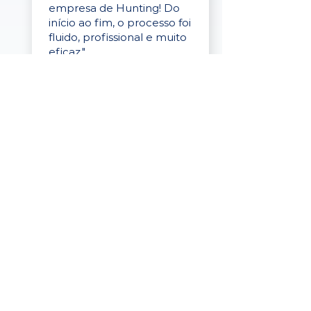
empresa de Hunting! Do
início ao fim, o processo foi
fluido, profissional e muito
eficaz."
Elaine Cristina
Business Partner
da Tigre
“A plataforma é simples de
usar, o suporte foi ótimo e
os filtros funcionam de
verdade! Recebemos
candidatos alinhados,