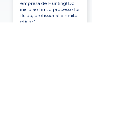
empresa de Hunting! Do
início ao fim, o processo foi
fluido, profissional e muito
eficaz."
Elaine Cristina
Business Partner
da Tigre
“A plataforma é simples de
usar, o suporte foi ótimo e
os filtros funcionam de
verdade! Recebemos
candidatos alinhados,