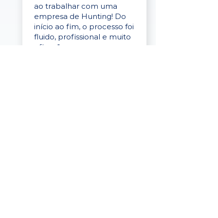
ao trabalhar com uma
empresa de Hunting! Do
início ao fim, o processo foi
fluido, profissional e muito
eficaz."
Elaine Cristina
Business Partner
da Tigre
“A plataforma é simples de
usar, o suporte foi ótimo e
os filtros funcionam de
verdade! Recebemos