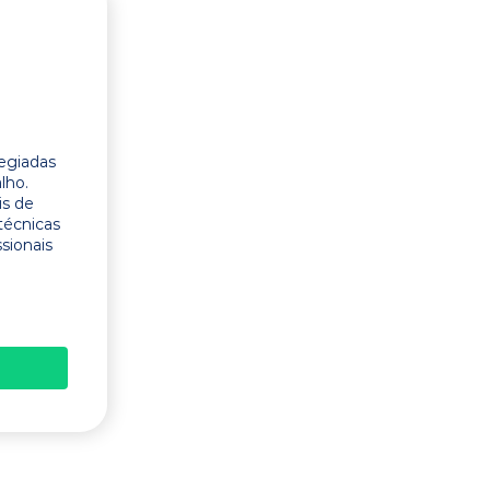
legiadas
lho.
is de
técnicas
ssionais