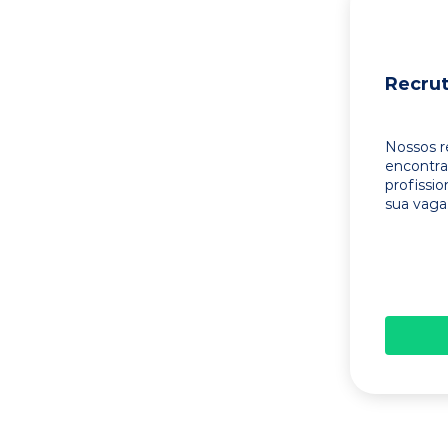
Recru
Nossos r
encontr
profissi
sua vaga