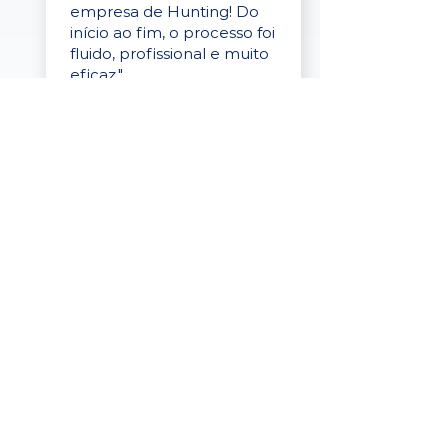
empresa de Hunting! Do
início ao fim, o processo foi
fluido, profissional e muito
eficaz."
Elaine Cristina
Business Partner
da Tigre
“A plataforma é simples de
usar, o suporte foi ótimo e
os filtros funcionam de
verdade! Recebemos
candidatos alinhados,