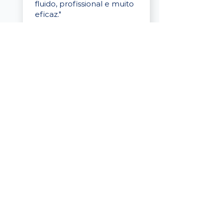
fluido, profissional e muito
eficaz."
Elaine Cristina
Business Partner
da Tigre
“A plataforma é simples de
usar, o suporte foi ótimo e
os filtros funcionam de
verdade! Recebemos
candidatos alinhados,
mesmo numa região
menor, e o processo foi